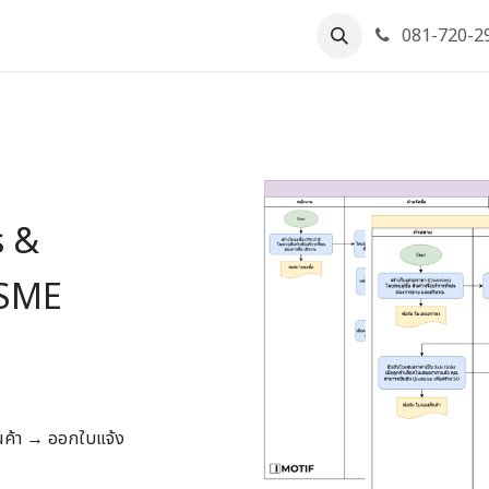
ารนัดหมาย
งาน
ติดต่อเรา
081-720-2
s &
 SME
ินค้า → ออกใบแจ้ง